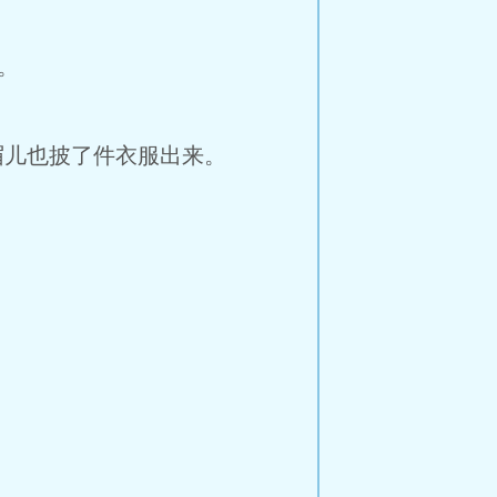
。
眉儿也披了件衣服出来。