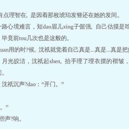
理智在, 是因着那枚琥珀发簪还在她的发间。
境难言，知dao眉儿xing子倔强, 自己估摸
 毕竟前tou几次也是这般的。
用的时?候, 沈祇就觉着自己真是...真是...真是
月光皎洁，沈祇起shen, 抬手理了理衣摆的褶皱
间。
祇沉声?dao：“开门。”
。”
些声?响。