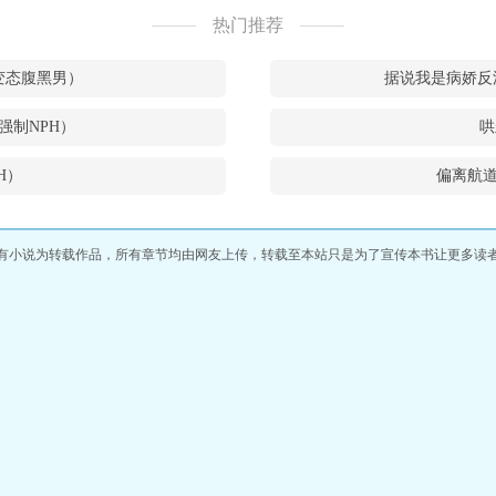
热门推荐
w和变态腹黑男）
据说我是病娇反
强制NPH）
哄
H）
偏离航道
有小说为转载作品，所有章节均由网友上传，转载至本站只是为了宣传本书让更多读