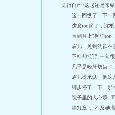
觉得自己?这趟还是来
这一回纵了，下一回按着
这念tou起了，沈祇
直到月上?柳梢tou
眉儿一见到沈祇在院子里
不料却?听到一句很是
几乎是咬牙切齿了
眉儿得承认，他这反应t
脚步停了一下，那?堂
院子里的人心境...
第71章 、不及她温