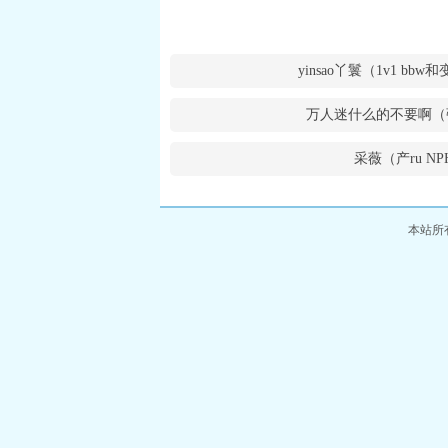
yinsao丫鬟（1v1 bb
万人迷什么的不要啊（
采薇（产ru NP
本站所