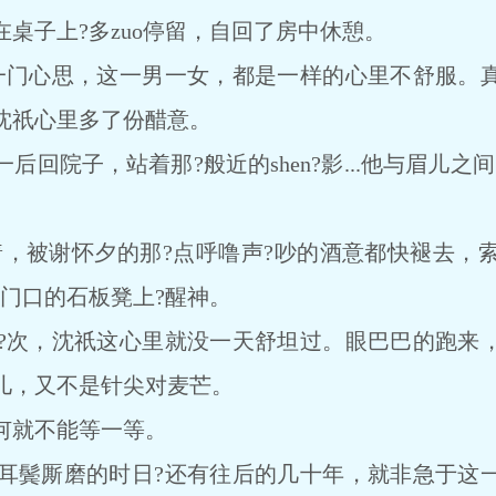
子上?多zuo停留，自回了房中休憩。
门心思，这一男一女，都是一样的心里不舒服。真
沈祇心里多了份醋意。
院子，站着那?般近的shen?影...他与眉儿之
，被谢怀夕的那?点呼噜声?吵的酒意都快褪去，索xin
门口的石板凳上?醒神。
次，沈祇这心里就没一天舒坦过。眼巴巴的跑来，
儿，又不是针尖对麦芒。
就不能等一等。
鬓厮磨的时日?还有往后的几十年，就非急于这一