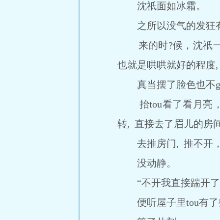
沈祇面如冰霜。
之所以没气的发狂有点
来的时?候，沈祇一路心
也就是哄哄就好的程度,
真当摆了脸色也不guan
抬tou看了看月亮，
转, 直接去了眉儿的房
去推房门, 推不开，沈
没动静。
“不开我直接踹开了
便听屋子里tou有了