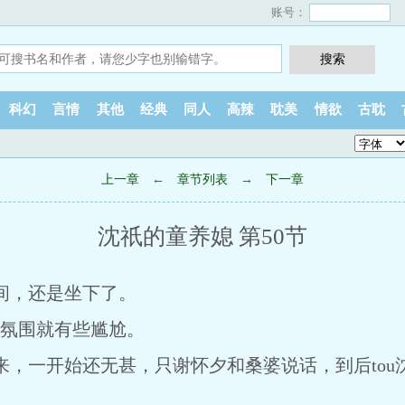
账号：
科幻
言情
其他
经典
同人
高辣
耽美
情欲
古耽
上一章
←
章节列表
→
下一章
沈祇的童养媳 第50节
间，还是坐下了。
氛围就有些尴尬。
一开始还无甚，只谢怀夕和桑婆说话，到后tou
。