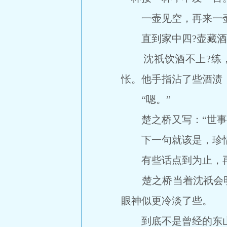
一壶见空，再来一
直到家中四?壶藏酒皆
沈祇饮酒不上?练，
怅。他手指沾了些酒渍，
“嗯。”
楚之桥又写：“世事?
下一句就该是，珍惜
有些话点到为止，再
楚之桥当着沈祇会明白
眼神似更冷淡了些。
到底不是曾经的东山镇