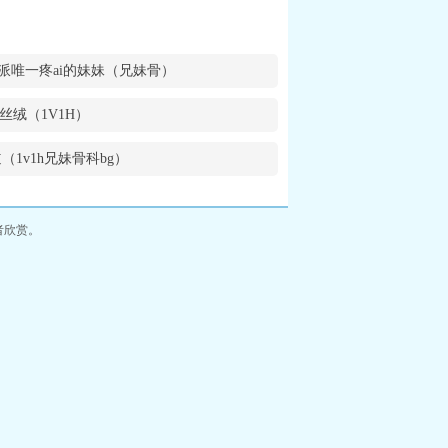
派唯一疼ai的妹妹（兄妹骨）
丝绒（1V1H）
（1v1h兄妹骨科bg）
者欣赏。