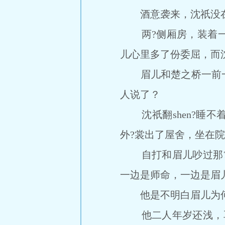
酒意袭来，沈祇没在桌
两?侧厢房，装着一
儿心里多了份委屈，而
眉儿和楚之桥一前一后回
人说了？
沈祇翻shen?睡不着
外?裳出了屋舍，坐在院
自打和眉儿吵过那?
一边是师命，一边是眉
他是不明白眉儿为何
他二人年岁还浅，耳