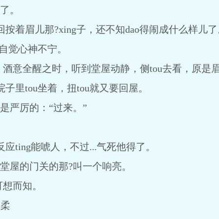
错了。
眉儿那?xing子，还不知dao得闹成什么样儿了
自觉心神不宁。
，酒意全醒之时，听到堂屋动静，侧tou去看，原是
tou坐着，扭tou就又要回屋。
严厉的：“过来。”
。
ing能唬人，不过...气死他得了。
屋的门关的那?叫一个响亮。
可想而知。
柔