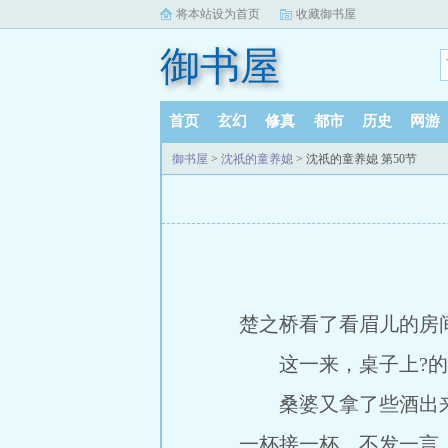
将本站设为首页
收藏御书屋
御书屋
首页
玄幻
修真
都市
历史
网游
御书屋
>
沈祇的童养媳
> 沈祇的童养媳 第50节
楚之桥看了看眉儿的房
这一来，桌子上?的
桑婆又拿了些酒出来，
一杯接一杯，不发一言