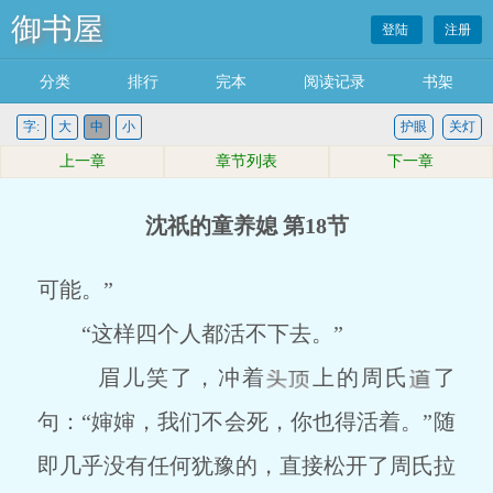
御书屋
登陆
注册
分类
排行
完本
阅读记录
书架
字:
大
中
小
护眼
关灯
上一章
章节列表
下一章
沈祇的童养媳 第18节
可能。”
“这样四个人都活不下去。”
眉儿笑了，冲着
上的周氏
了
句：“婶婶，我们不会死，你也得活着。”随
即几乎没有任何犹豫的，直接松开了周氏拉