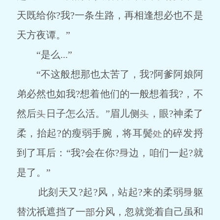
天既给你?我?一条生路，再相逢想必也不是
天方夜谭。”
“是么...”
“不这般想那也太苦了，我?阿爹阿娘阿
弟必然也如我?想着他们的一般想着我?，不
然后
日子怎么活。”眉儿侧
，眼?神柔了
柔，抬起?的瘦弱手腕，将耳鬓
的碎发捋
到了耳后：“我?会在你?
边，咱们一起?就
是了。”
此刻天又?起?风，站起?来的柔弱
躯
替沈祇遮挡了一
分风，忽就觉着自己虽和