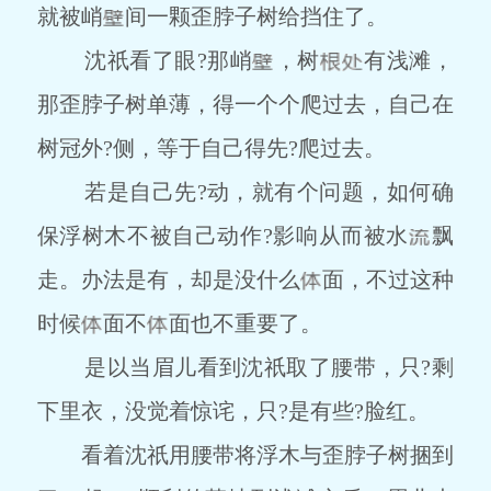
就被峭
间一颗歪脖子树给挡住了。
沈祇看了眼?那峭
，树
有浅滩，
那歪脖子树单薄，得一个个爬过去，自己在
树冠外?侧，等于自己得先?爬过去。
若是自己先?动，就有个问题，如何确
保浮树木不被自己动作?影响从而被水
飘
走。办法是有，却是没什么
面，不过这种
时候
面不
面也不重要了。
是以当眉儿看到沈祇取了腰带，只?剩
下里衣，没觉着惊诧，只?是有些?脸红。
看着沈祇用腰带将浮木与歪脖子树捆到