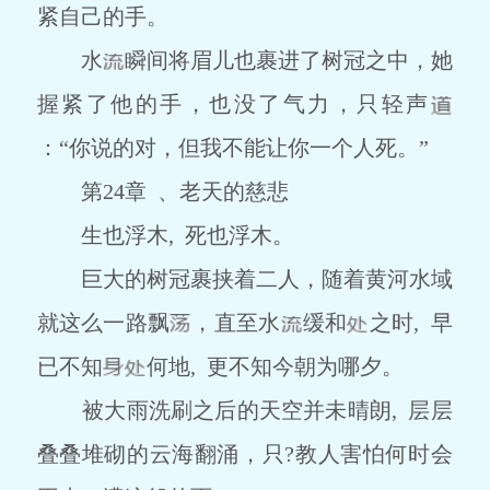
紧自己的手。
水
瞬间将眉儿也裹进了树冠之中，她
握紧了他的手，也没了气力，只轻声
：“你说的对，但我不能让你一个人死。”
第24章 、老天的慈悲
生也浮木, 死也浮木。
巨大的树冠裹挟着二人，随着黄河水域
就这么一路飘
，直至水
缓和
之时, 早
已不知
何地, 更不知今朝为哪夕。
被大雨洗刷之后的天空并未晴朗, 层层
叠叠堆砌的云海翻涌，只?教人害怕何时会