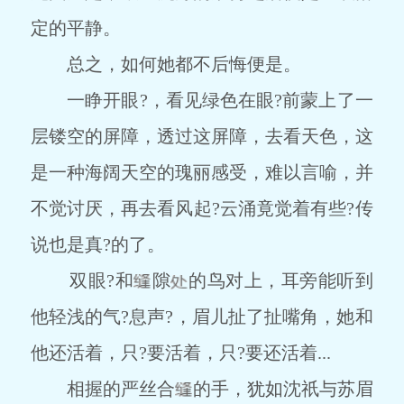
定的平静。
总之，如何她都不后悔便是。
一睁开眼?，看见绿色在眼?前蒙上了一
层镂空的屏障，透过这屏障，去看天色，这
是一种海阔天空的瑰丽感受，难以言喻，并
不觉讨厌，再去看风起?云涌竟觉着有些?传
说也是真?的了。
双眼?和
隙
的鸟对上，耳旁能听到
他轻浅的气?息声?，眉儿扯了扯嘴角，她和
他还活着，只?要活着，只?要还活着...
相握的严丝合
的手，犹如沈祇与苏眉