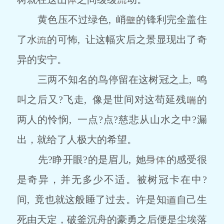
黄色压不过绿色, 峭
的锋利完全盖住
了水
的可怖, 让这幅灾后之景显现出了奇
异的安宁。
三两不知名的鸟停留在这树冠之上, 鸣
叫之后又?飞走, 像是世间对这苟延残
的
两人的怜悯, 一点?点?慈悲从山水之中?漏
出，就给了人极大的希望。
先?睁开眼?的是眉儿, 她
的感受很
是奇异，并无多少不适。被树冠卡在中?
间, 竟也就这般睡了过去。许是知
自己生
死由天定，破釜沉舟的豪勇之后便是尘埃落