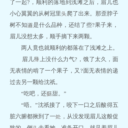
了一起?，顺利的落地到浅滩之后，眉儿也
小心翼翼的从树冠里
爬了出来。那歪脖子
树不知
是什么品种，还结了些?果子来，
眉儿没想太多，顺手摘下来两颗。
两人竟也就顺利的都落在了浅滩之上。
眉儿
上没什么力气?，饿了太久，面
无表情的啃了一个果子，又?面无表情的递
过去另一颗给沈祇。
“吃吧，还
甜。”
“唔。”沈祇接了，咬下一口之后酸得五
脏六腑都揪到了一
，从没发现眉儿这般促
狭的，侧
去看她，准备开口，就见着眉儿