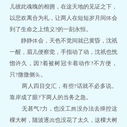
儿彼此魂魄的相拥，在这天地的见证之下，
以悲欢离合为礼，让两人在短短岁月间
会
到了生命之上情义?的一刻永恒。
静静
会，天色不觉间就已黄昏，沈祇
一醒，眉儿便察觉，手指动了动，沈祇也恍
惚许久，因?着被树冠卡着动作?不方便，
只?微微侧
。
两人四目交汇，有些?话就不必多说。
靠岸成了眼?下两人的当务之急。
无甚气?力，也没工
没办法去
控这
棵大树，随波逐
也没花了太久，这棵大树