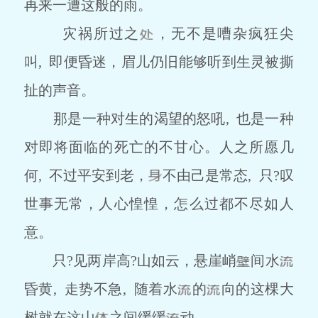
再来一遭这般的雨。
灾祸所过之
，无不是嘈杂疯狂尖
叫, 即便昏迷，眉儿仍旧能够听到生灵被撕
扯的声音。
那是一种对生的渴望的怒吼, 也是一种
对即将面临的死亡的不甘心。人之所愿几
何, 不过平安到老，
不由己是常态, 只?叹
世事无常，人心惶惶，怎么过都不尽如人
意。
只?见两岸高?山如云，悬崖峭
间水
昏黄, 走势不急, 随着水
的
向的这棵大
树就在这山
之间缓缓
动。