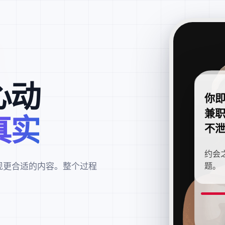
心动
你
兼
真实
不
约会
现更合适的内容。整个过程
题。