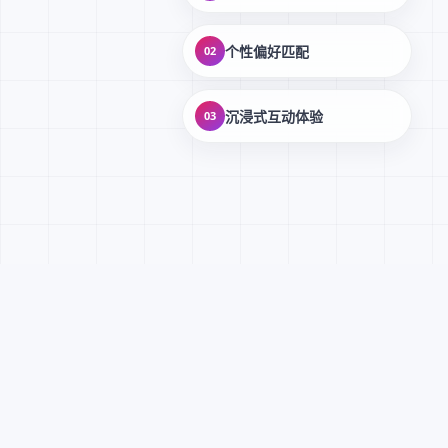
个性偏好匹配
02
沉浸式互动体验
03