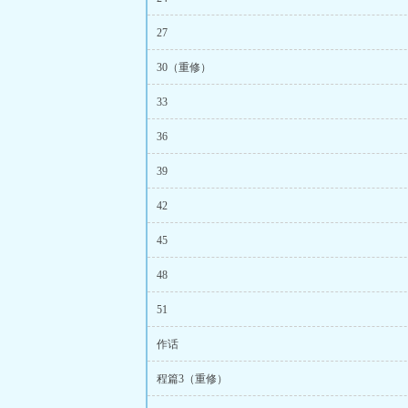
27
30（重修）
33
36
39
42
45
48
51
作话
程篇3（重修）