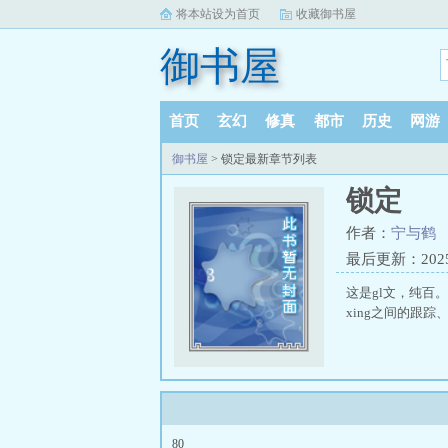
将本站设为首页
收藏御书屋
御书屋
首页
玄幻
修真
都市
历史
网游
御书屋
> 锁定最新章节列表
锁定
作者：
宁与鹤
最后更新：2025-1
这是gl文，纯百
xing之间的跟踪、
80