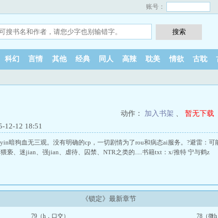
账号：
科幻
言情
其他
经典
同人
高辣
耽美
情欲
古耽
动作：
加入书架
、
暂无下载
2-12 18:51
。yin暗狗血无三观。没有明确的cp，一切剧情为了rou和病态ai服务。?避雷
猥亵、迷jian、强jian、虐待、囚禁、NTR之类的.....书籍txt：x/推特 宁与鹤z
《锁定》最新章节
79（h，口交）
78（微