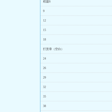
程篇6
9
12
15
18
打赏章（空白）
24
26
29
32
35
38