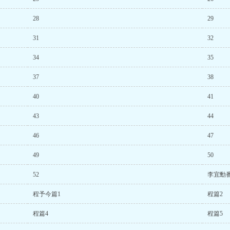
28
29
31
32
34
35
37
38
40
41
43
44
46
47
49
50
52
李宜勳番
程予今篇1
程篇2
程篇4
程篇5